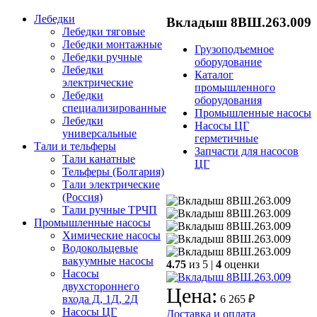
Лебедки
Вкладыш 8ВШ.263.009
Лебедки тяговые
Лебедки монтажные
Грузоподъемное
Лебедки ручные
оборудование
Лебедки
Каталог
электрические
промышленного
Лебедки
оборудования
специализированные
Промышленные насосы
Лебедки
Насосы ЦГ
универсальные
герметичные
Тали и тельферы
Запчасти для насосов
Тали канатные
ЦГ
Тельферы (Болгария)
Тали электрические
(Россия)
Тали ручные ТРЧП
Промышленные насосы
Химические насосы
Водокольцевые
вакуумные насосы
4.75
из 5 |
4
оценки
Насосы
двухстороннего
Цена:
входа Д, 1Д, 2Д
6 265 ₽
Насосы ЦГ
Доставка и оплата