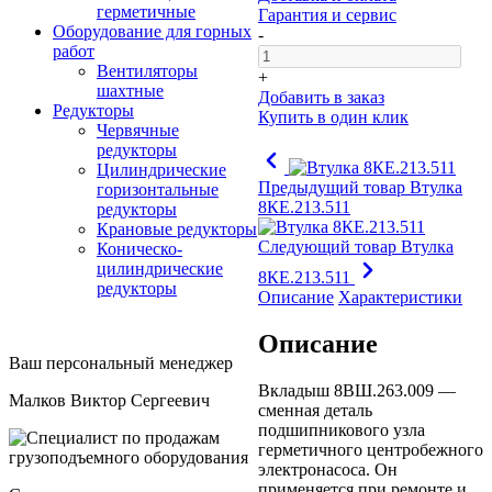
герметичные
Гарантия и сервис
Оборудование для горных
-
работ
Вентиляторы
+
шахтные
Добавить в заказ
Редукторы
Купить в один клик
Червячные
редукторы
Цилиндрические
Предыдущий товар
Втулка
горизонтальные
8КЕ.213.511
редукторы
Крановые редукторы
Следующий товар
Втулка
Коническо-
цилиндрические
8КЕ.213.511
редукторы
Описание
Характеристики
Описание
Ваш персональный менеджер
Вкладыш 8ВШ.263.009 —
Малков Виктор Сергеевич
сменная деталь
подшипникового узла
герметичного центробежного
электронасоса. Он
применяется при ремонте и