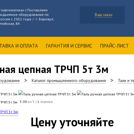
гоавтоматика» | Поставляем
подъемное оборудование по
Ваш заказ
оссии с 2011 года ✅ г. Барнаул,
лтийская, 84
ТАВКА И ОПЛАТА
ГАРАНТИЯ И СЕРВИС
ПРАЙС-ЛИСТ
чная цепная ТРЧП 5т 3м
рудование
Каталог промышленного оборудования
Тали и 
5.00
из 5 |
1
оценка
Цену уточняйте