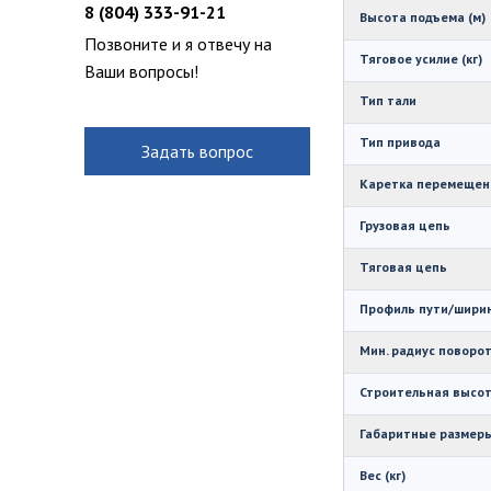
8 (804) 333-91-21
Высота подъема (м)
Позвоните и я отвечу на
Тяговое усилие (кг)
Ваши вопросы!
Тип тали
Тип привода
Задать вопрос
Каретка перемещен
Грузовая цепь
Тяговая цепь
Профиль пути/ширин
Мин. радиус поворот
Строительная высот
Габаритные размеры
Вес (кг)