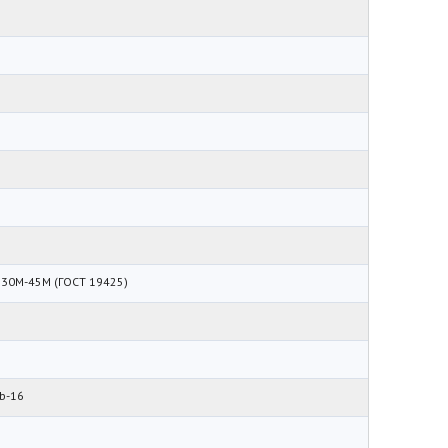
 30М-45М (ГОСТ 19425)
 b-16