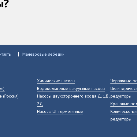
ы?
|
нтакты
Маневровые лебедки
Химические насосы
Червячные р
ия)
Водокольцевые вакуумные насосы
Цилиндрическ
е (Россия)
Насосы двухстороннего входа Д, 1Д,
редукторы
2Д
Крановые ре
Насосы ЦГ герметичные
Коническо-ц
редукторы