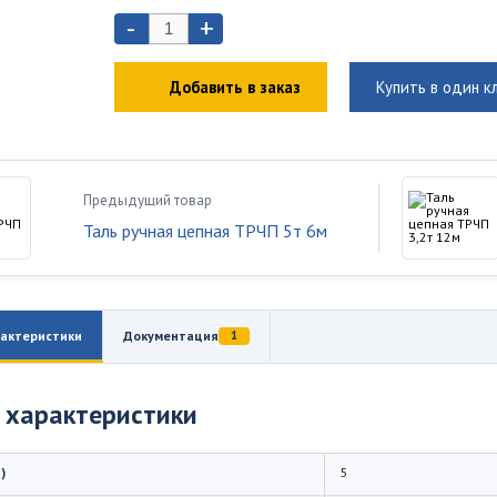
-
+
Добавить в заказ
Купить в один к
Предыдущий товар
Таль ручная цепная ТРЧП 5т 6м
актеристики
Документация
1
 характеристики
)
5