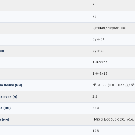
3
75
цепная / червячная
ручной
ия
ручная
1-В-9х27
1-Н-6х19
а полки (мм)
№ 30-55 (ГОСТ 8239) / №
а пути (м)
2,5
а (мм)
850
 (мм)
H-850, L-355, B-520, h-16,
128