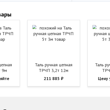
вары
цепная
Таль ручная цепная
Таль ру
т 9м
ТРЧП 3,2т 12м
ТРЧ
няйте
211 885 ₽
Цену 