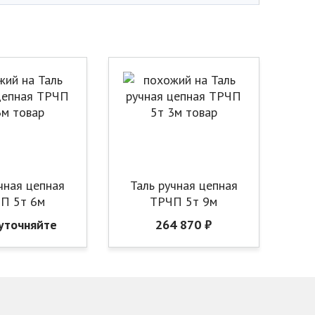
чная цепная
Таль ручная цепная
П 5т 6м
ТРЧП 5т 9м
уточняйте
264 870 ₽