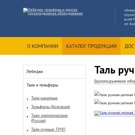
«Энер
грузо
всей Р
ул. Ба
О КОМПАНИИ
КАТАЛОГ ПРОДУКЦИИ
ДОС
Таль ру
Лебедки
Грузоподъемное обо
Тали и тельферы
Тали канатные
Тельферы (Болгария)
Тали электрические
(Россия)
Тали ручные ТРЧП